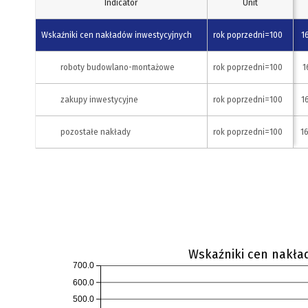
1984
1985
Indicator
1986
1987
Unit
1988
4,5
Wskaźniki cen nakładów inwestycyjnych
116,2
118,5
122,9
rok poprzedni=100
129,4
1
4,0
117,8
roboty budowlano-montażowe
117,8
123,0
rok poprzedni=100
126,1
1
4,6
112,4
zakupy inwestycyjne
119,5
120,3
rok poprzedni=100
136,1
1
1,8
118,3
pozostałe nakłady
121,3
137,4
rok poprzedni=100
130,4
1
700.0
600.0
500.0